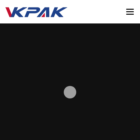
Passer au contenu
Menu
HOME
ÉQUIPEMENT D'EMBALLAGE LIQUIDE
INDUSTRIES
VKPAK
RESSOURCES
CONTACTEZ-NOUS
LANGUE