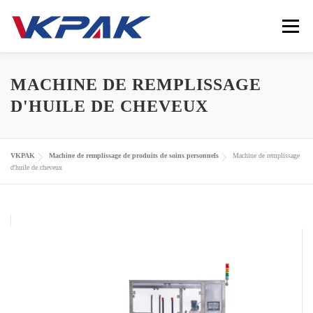
Passer au contenu
Menu
HOME
ÉQUIPEMENT D'EMBALLAGE LIQUIDE
MACHINE DE REMPLISSAGE
D'HUILE DE CHEVEUX
INDUSTRIES
VKPAK
RESSOURCES
VKPAK
Machine de remplissage de produits de soins personnels
Machine de remplissage
d'huile de cheveux
CONTACTEZ-NOUS
LANGUE