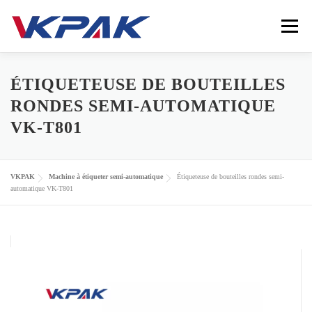
Passer au contenu
Menu
HOME
ÉQUIPEMENT D'EMBALLAGE LIQUIDE
ÉTIQUETEUSE DE BOUTEILLES
RONDES SEMI-AUTOMATIQUE
VK-T801
INDUSTRIES
VKPAK
RESSOURCES
VKPAK
Machine à étiqueter semi-automatique
Étiqueteuse de bouteilles rondes semi-
CONTACTEZ-NOUS
LANGUE
automatique VK-T801