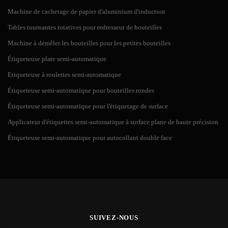
Machine de cachetage de papier d'aluminium d'induction
Le régulateur de vitesse peut ajuster la vitesse d'étiquetage en fonction
de vos besoins.
Tables tournantes rotatives pour redresseur de bouteilles
Machine à démêler les bouteilles pour les petites bouteilles
Étiqueteuse plate semi-automatique
Etiqueteuse à roulettes semi-automatique
Étiqueteuse semi-automatique pour bouteilles rondes
Étiqueteuse semi-automatique pour l'étiquetage de surface
Applicateur d'étiquettes semi-automatique à surface plane de haute précision
Étiqueteuse semi-automatique pour autocollant double face
L'œil électrique allemand Sick importé assure une détection précise de
la position de l'étiquette.
SUIVEZ-NOUS