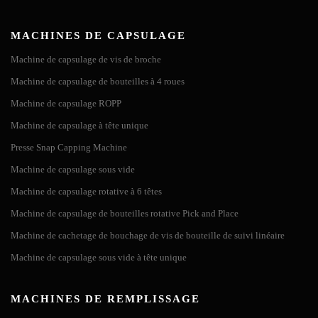
Introduction L'étiqueteuse verticale d'autocollants pour bouteilles
rondes est conçue pour atteindre un objectif de production rationalisé.
entraîné par un moteur de traction
10
Dispositif de traction
pour dessiner l'étiquette
Le processus d'étiquetage est automatisé, l'opération est simple, la
MACHINES DE CAPSULAGE
vitesse de production est rapide, la position d'étiquetage est uniforme,
11
Filtre du circuit d'air
filtrer l'eau et les impuretés
Machine de capsulage de vis de broche
belle et bien rangée. il convient à l'étiquetage des récipients ronds
Réservé à l'imprimante
Machine de capsulage de bouteilles à 4 roues
12
dans les secteurs pharmaceutique, ...
de code
Machine de capsulage ROPP
13
Papier de dégagement
Machine de capsulage à tête unique
paramètres de fonctionnement et de
14
Écran tactile
réglage
Presse Snap Capping Machine
Machine de capsulage sous vide
Machine de capsulage rotative à 6 têtes
Machine de capsulage de bouteilles rotative Pick and Place
Machine de cachetage de bouchage de vis de bouteille de suivi linéaire
Étiqueteuse de positionnement automatique à trois
Machine de capsulage sous vide à tête unique
rouleaux
Introduction Il s'agit d'une conception spéciale pour l'étiquetage
d'orientation des bouteilles rondes avec dispositif d'orientation, la
MACHINES DE REMPLISSAGE
précision de l'étiquetage peut être garantie, particulièrement adaptée à