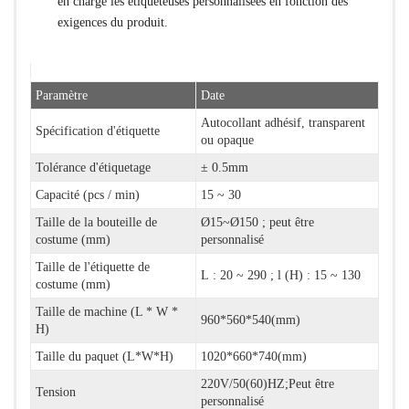
en charge les étiqueteuses personnalisées en fonction des
exigences du produit.
Paramètre
Date
Autocollant adhésif, transparent
Spécification d'étiquette
ou opaque
Tolérance d'étiquetage
± 0.5mm
Capacité (pcs / min)
15 ~ 30
Taille de la bouteille de
Ø15~Ø150 ; peut être
costume (mm)
personnalisé
Taille de l'étiquette de
L : 20 ~ 290 ; l (H) : 15 ~ 130
costume (mm)
Taille de machine (L * W *
960*560*540(mm)
H)
Taille du paquet (L*W*H)
1020*660*740(mm)
220V/50(60)HZ;Peut être
Tension
personnalisé