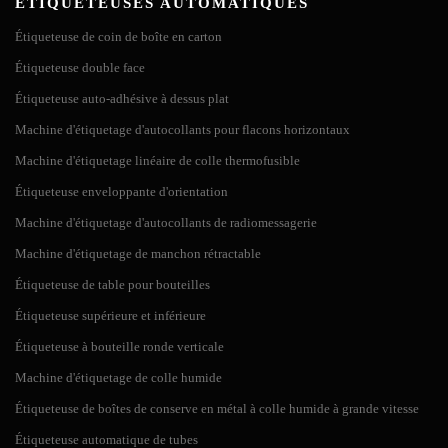
ÉTIQUETEUSES AUTOMATIQUES
*
Phone
Étiqueteuse de bouteilles
Étiqueteuse de coin de boîte en carton
Attachment
Non.
Structure
Fonction
Résumé Une bouteille est un récipient à col étroit fait d'un matériau
Étiqueteuse double face
imperméable (comme le verre, le plastique ou l'aluminium) de
1
Capteur d'étiquette
détecter l'étiquette
*
Content
Étiqueteuse auto-adhésive à dessus plat
différentes formes et tailles qui stocke et transporte des liquides. Son
Commutateur
Machine d'étiquetage d'autocollants pour flacons horizontaux
embouchure, au niveau de la ligne d'embouteillage, peut être obturée
2
automatique / capteur
détecter le produit
par un bouchon interne, une capsule externe, une fermeture, ou une
de produit
Machine d'étiquetage linéaire de colle thermofusible
induction...
3
Arrêt d'urgence
arrêter la machine si elle tourne mal
Étiqueteuse enveloppante d'orientation
5 rainures réglables pour s'adapter à
Machine d'étiquetage d'autocollants de radiomessagerie
4
Rainure réglable
une bouteille de 15 mm à 150 mm.
Machine d'étiquetage de manchon rétractable
placer des configurations
Send Inquiry
5
Electric Box
Étiqueteuse de table pour bouteilles
électroniques
Étiqueteuse supérieure et inférieure
6
Roller
enrouler le rouleau d'étiquettes
Étiqueteuse à bouteille ronde verticale
7
plateau d'étiquettes
placer le rouleau d'étiquettes
Dispositif de fixation
Machine d'étiquetage de colle humide
8
fixer la bouteille par le haut
supérieur
Machine d'étiquetage de bouteilles rondes verticales
Étiqueteuse de boîtes de conserve en métal à colle humide à grande vitesse
automatiques
Connecteur de tuyau
9
se connecter à l'alimentation en air
Étiqueteuse automatique de tubes
d'air