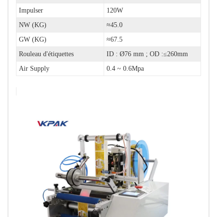
Impulser
120W
NW (KG)
≈45.0
GW (KG)
≈67.5
Rouleau d'étiquettes
ID : Ø76 mm ; OD :≤260mm
Air Supply
0.4 ~ 0.6Mpa