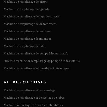
Machine de remplissage de piston
l'étiquette enveloppante. L'étiqueteuse enveloppante orientée est
contrôlée par un servomoteur (l'exactitude de l'étiquette est de 0.5
Machine de remplissage par gravité
mm), elle convient à tous les types...
Machine de remplissage de liquide corrosif
Machine de remplissage de débordement
L'écran tactile intelligent, l'API importé et l'intelligence artificielle
sont utilisés pour faciliter l'interaction homme-ordinateur.
Machine de remplissage de poids net
Machine de remplissage économique
Machine de remplissage de fûts
Machine de remplissage de pompe à lobes rotatifs
Suivre la machine de remplissage de pompe à lobes rotatifs
Étiqueteuse de table automatique pour bouteilles
Machine de remplissage automatique à tête unique
Introduction Cette étiqueteuse de table pour bouteilles est
principalement utilisée pour appliquer des étiquettes auto-adhésives
AUTRES MACHINES
sur diverses bouteilles rondes, peu importe les bouteilles en PET, les
Machine de remplissage et de capsulage
bouteilles en verre, les bouteilles de vin ou les flacons. C'est une
étiqueteuse automatique mais petite qui prendra très peu de place. Si
Machine de remplissage et de scellage de tubes
votre atelier est petit, alors...
Machine automatique à démêler les bouteilles