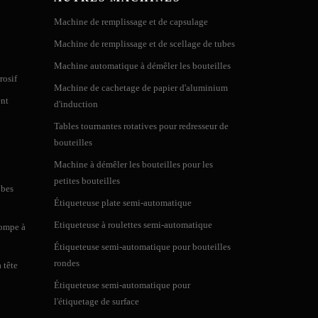
ntreprise sino-allemande)
Machine de remplissage et de capsulage
Machine de remplissage et de scellage de tubes
Machine automatique à démêler les bouteilles
ons d'étiquetage de produits hexagonaux, carrés, ronds,
rosif
Machine de cachetage de papier d'aluminium
ques, les panneaux incurvés. VK-T805 peut réaliser un
ent
d'induction
Tables tournantes rotatives pour redresseur de
bouteilles
Machine à démêler les bouteilles pour les
petites bouteilles
obes
Étiqueteuse plate semi-automatique
iamètre compris entre 25 et 160 mm. Elle est équipée
Etiqueteuse à roulettes semi-automatique
pompe à
ette machine est une étiqueteuse semi-automatique
Étiqueteuse semi-automatique pour bouteilles
rondes
 tête
Étiqueteuse semi-automatique pour
l'étiquetage de surface