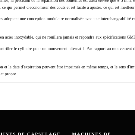
lles, la précision de la séparation des bouteilles est aussi élevée que ± 5 mm, et
, ce qui permet d'économiser des coûts et est facile à ajuster, ce qui est meilleu
ièces adoptent une conception modulaire normalisée avec une interchangeabilit
en acier inoxydable, qui ne rouillera jamais et répondra aux spécifications GMP
ntrôler le cylindre pour un mouvement alternatif. Par rapport au mouvement de l
on et la date d'expiration peuvent être imprimés en même temps, et le sens d'imp
 et propre.
QUANTITÉ
Unité
Marque
1
set
Panasonic
uteilles
1
set
st un récipient à col étroit fait d'un matériau imperméable (comme le verre, le
*
Email
1
set
Changhaï Jianmin
transporte des liquides. Son embouchure, au niveau de la ligne d'embouteillage, 
, ou une induction...
1
set
Attachment
1
set
Delta de Taiwan
HINES DE CAPSULAGE
MACHINES DE