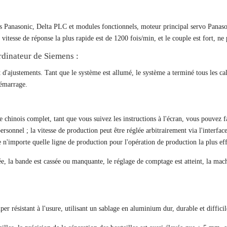
s Panasonic, Delta PLC et modules fonctionnels, moteur principal servo Panason
a vitesse de réponse la plus rapide est de 1200 fois/min, et le couple est fort, ne
rdinateur de Siemens :
'ajustements. Tant que le système est allumé, le système a terminé tous les calc
démarrage.
 chinois complet, tant que vous suivez les instructions à l'écran, vous pouvez 
rsonnel ; la vitesse de production peut être réglée arbitrairement via l'interf
e n'importe quelle ligne de production pour l'opération de production la plus eff
sée, la bande est cassée ou manquante, le réglage de comptage est atteint, la mac
r résistant à l'usure, utilisant un sablage en aluminium dur, durable et difficil