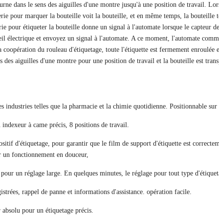
urne dans le sens des aiguilles d'une montre jusqu'à une position de travail. Lor
terie pour marquer la bouteille voit la bouteille, et en même temps, la bouteille 
rie pour étiqueter la bouteille donne un signal à l'automate lorsque le capteur de
il électrique et envoyez un signal à l'automate. A ce moment, l'automate comman
 coopération du rouleau d'étiquetage, toute l'étiquette est fermement enroulée et 
ns des aiguilles d'une montre pour une position de travail et la bouteille est tr
s industries telles que la pharmacie et la chimie quotidienne. Positionnable sur 
n indexeur à came précis, 8 positions de travail.
sitif d'étiquetage, pour garantir que le film de support d'étiquette est correct
our un fonctionnement en douceur,
 pour un réglage large. En quelques minutes, le réglage pour tout type d'étiquet
trées, rappel de panne et informations d'assistance. opération facile.
absolu pour un étiquetage précis.