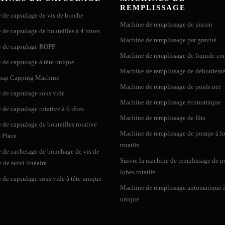
REMPLISSAGE
1
set
Recherche de précision (coe
de capsulage de vis de broche
Machine de remplissage de piston
1
set
de capsulage de bouteilles à 4 roues
use roulante semi-automatique pour bouteille carrée
1
set
Machine de remplissage par gravité
 de capsulage ROPP
euse à rouler semi-automatique VK-T805 convient à toutes sortes de spécificati
1
set
Machine de remplissage de liquide cor
de capsulage à tête unique
 que les boîtes d'emballage, les bouteilles rondes, les bouteilles plates cosméti
1
set
Omron
Machine de remplissage de débordem
e complète, un étiquetage précis partiel, une double étiquette et trois ...
Snap Capping Machine
2
set
Leuze
Machine de remplissage de poids net
 de capsulage sous vide
Send Inquiry
1
set
Siemens
Machine de remplissage économique
de capsulage rotative à 6 têtes
1
set
Siemens
Machine de remplissage de fûts
de capsulage de bouteilles rotative
Machine de remplissage de pompe à l
 Place
outeilles rondes semi-automatique VK-T801
rotatifs
 de cachetage de bouchage de vis de
euse semi-automatique est conçue pour l'étiquetage de bouteilles rondes d'un d
Suivre la machine de remplissage de 
e de suivi linéaire
ser l'étiquette, avec une vitesse de production maximale de 40 pièces/minute. C
lobes rotatifs
s et petits...
de capsulage sous vide à tête unique
Machine de remplissage automatique à
unique