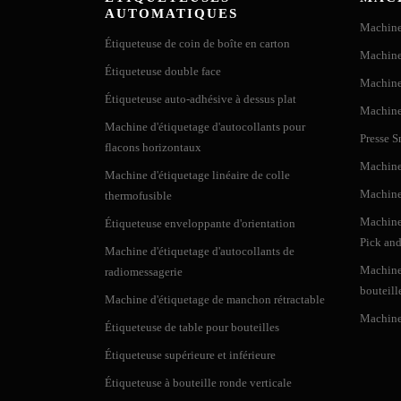
*
Content
AUTOMATIQUES
6
Moteur d'étiquettes en rouleau
Machine 
Étiqueteuse de coin de boîte en carton
7
Motoréducteur d'étiquettes en rouleau
Machine 
VK-T805 Etiquete
Étiqueteuse double face
8
moteur de bouteille
Machine
Introduction L'étiquet
9
Motoréducteur bouteille
Étiqueteuse auto-adhésive à dessus plat
Machine 
plats et incurvés, tels
10
Etiquetage photoélectrique
Machine d'étiquetage d'autocollants pour
étiquetage de couvertur
Presse 
flacons horizontaux
11
Détection d'étiquette photoélectrique
Machine
Machine d'étiquetage linéaire de colle
12
Contrôleur programmable
Machine 
thermofusible
13
Écran tactile
Machine 
Étiqueteuse enveloppante d'orientation
Pick and
Étiqueteuse de b
Machine d'étiquetage d'autocollants de
Machine
radiomessagerie
Introduction L'étiquet
bouteill
d'un cylindre pour lis
Machine d'étiquetage de manchon rétractable
applicable aux cylindre
Machine 
Étiqueteuse de table pour bouteilles
Étiqueteuse supérieure et inférieure
Étiqueteuse à bouteille ronde verticale