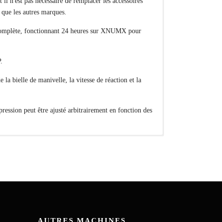
 il n'est pas nécessaire de remplacer les accessoires
r que les autres marques.
é complète, fonctionnant 24 heures sur XNUMX pour
.
a bielle de manivelle, la vitesse de réaction et la
ression peut être ajusté arbitrairement en fonction des
 plastique ou l'aluminium) de différentes formes et
peut être obturée par un bouchon interne, une capsule
AUTRES MACHINES