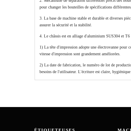
2. Mécanisme de séparation différentiel précis des boutei
pour changer les bouteilles de spécifications différentes
3. La base de machine stable et durable et diverses p
assurer la sécurité et la stabilité.
4. Le châssis est en alliage d'aluminium SUS304 et T6 
1) La tête d'impression adopte une électrovanne pour co
vitesse d'impression sont grandement améliorées.
2) La date de fabrication, le numéro de lot de producti
besoins de l'utilisateur. L'écriture est claire, hygiénique
Non.
Nom
Contact Us Now
1
Servomoteur d'étiquetage
Étiqueteuse de bo
2
Servomoteur à plaque étoile
Résumé Une bouteille e
*
Name
3
Moteur de bande transporteuse
tailles qui stocke et 
externe, une fermeture
4
Motoréducteur de convoyeur
*
Phone
5
Onduleur
ÉTIQUETEUSES
MAC