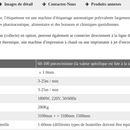
Images de détail
Contactez-Nous
Produits annexes
, l'étiqueteuse est une machine d'étiquetage automatique polyvalente largement
es pharmaceutique, alimentaire et des boissons et chimiques quotidiennes.
tion (collecte) en option, peuvent également se connecter directement à la ligne
t thermique, une machine d'impression à chaud ou une imprimante à jet d'encre, 
60-100 pièces/minute (la valeur spécifique est liée à la tai
± 1.0mm
3-25m / min
3-25m / min
1800W, 220V, 50/60Hz
280Kg
3100mm × × 1100mm 1500mm
teille
1-60mm (différents types de bouteilles doivent être équi